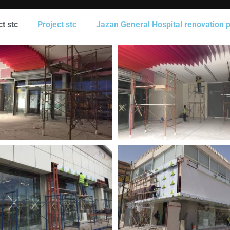
t stc
Project stc
Jazan General Hospital renovation p