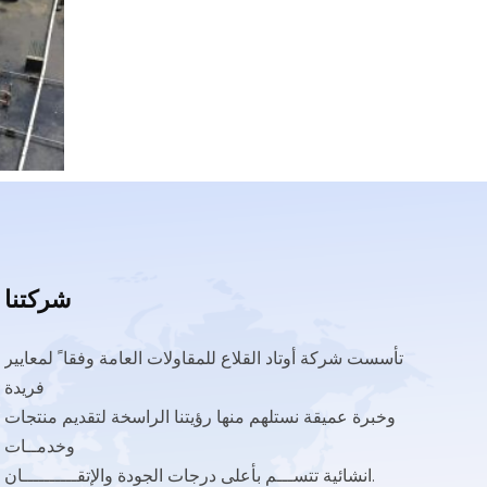
شركتنا
ﺗﺄﺳﺴﺖ ﺷﺮﻛﺔ أوﺗﺎد اﻟﻘﻼع ﻟﻠﻤﻘﺎوﻻت اﻟﻌﺎﻣﺔ وﻓﻘﺎ ً ﻟﻤﻌﺎﻳﻴﺮ
ﻓﺮﻳﺪة
وﺧﺒﺮة ﻋﻤﻴﻘﺔ ﻧﺴﺘﻠﻬﻢ ﻣﻨﻬﺎ رؤﻳﺘﻨﺎ اﻟﺮاﺳﺨﺔ ﻟﺘﻘﺪﻳﻢ ﻣﻨﺘﺠﺎت
وﺧﺪﻣــﺎت
اﻧﺸﺎﺋﻴﺔ ﺗﺘﺴـــﻢ ﺑﺄﻋﻠﻰ درﺟﺎت اﻟﺠﻮدة واﻹﺗﻘــــــــــﺎن.