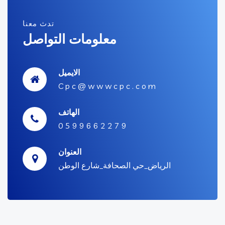
تدث معنا
معلومات التواصل
الايميل
C p c @ w w w c p c . c o m
الهاتف
0 5 9 9 6 6 2 2 7 9
العنوان
الرياض_حي الصحافة_شارع الوطن