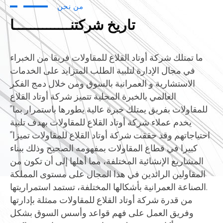
من نحن
تاریخ شرکتنــــــــــــــا
ما تمتلك شركة أوتاد القلاع للمقاولات فريقا من الخبراء
في مجال الإدارة لتلبية الطلب المتزايد على الخدمات
الاستشارية و العمرانية بالسوق ومن خلال دمج الفكر
العالمي بالخبرة المحلية تتميز شركة أوتاد القلاع
للمقاولات بفريق يمتلك خبرة عالية يطورها باستمرار بما ً
يخدم عملاء شركة أوتاد القلاع للمقاولات بهدف تلبية
احتياجاتهم وقد حققت شركة أوتاد القلاع للمقاولات تميزا ً
كبيرا في قطاع المقاولات بمفهومه الصحيح وذلك ببناء
المشاريع الإنشائية المختلفة، مما أهلها إلى أن تكون من
المقاولين الرائدين في هذا المجال على مستوى المملكة
.الصناعة العمرانية بأشكالها المختلفة، تستمد استمراريتها
من قدرة شركة أوتاد القلاع للمقاولات ممثلة بإدارتها
وفريق العمل على فهم قواعد وأسس السوق بشكل