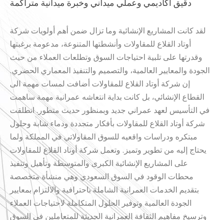
دقيق أكاديمي وعملي ميداني وخبرة ميدانية متراكمة
لقد كانت المشاريع الإنشائية وما تزال ضمن أهم أولويات شركة
أوتاد القلاع للمقاولات وأنشطتها المتنوعة، مدعومة برغبتها
وقدرتها على تلبية احتياجات السوق وتطلعات العملاء من حيث
الجودة والمعايير العالمية، والتصميم والتنفيذ المعماري الحضري.
إن شركة أوتاد القلاع للمقاولات أضافت لمسات مهمة الى
القطاع الإنشائي، بل كانت بداية انتعاشه عمرانية مهمة ساهمت
في التأسيس لعهد عمراني جديد وبمنظور حديث متطور. انطلقت
شركة أوتاد القلاع للمقاولات بأفكار متجددة ودماء شابة وحلول
مبتكره ودراسات واقعيه للسوق المقاولاتي في المملكة ولما
يحتاج إليه من تطوير وتميز. وتعمل شركة أوتاد القلاع للمقاولات
على المشاريع الإنشائية الكبرى والمتوسطة وتأهيل وتنفيذ
محطات الوقود في السوق السعودي وهي منشأة متخصصة
بتقديم الخدمات العمرانية الشاملة باحترافية والالتزام بمعايير
الجودة العالمية وتوفير الحلول المتكاملة لاحتياجات العملاء
وترسيخ مفاهيم الثقافة العمرانية الحديثة للمتعاملين في السوق