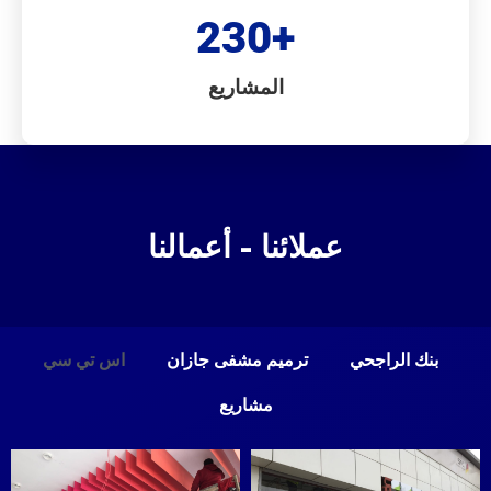
230
+
المشاريع
عملائنا - أعمالنا
بنك الراجحي
ترميم مشفى جازان
اس تي سي
مشاريع