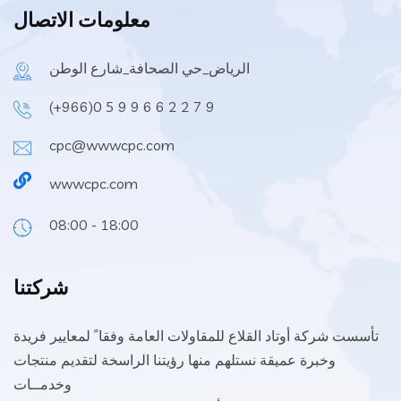
معلومات الاتصال
الرياض_حي الصحافة_شارع الوطن
(+966)0 5 9 9 6 6 2 2 7 9
cpc@wwwcpc.com
wwwcpc.com
08:00 - 18:00
شركتنا
ﺗﺄﺳﺴﺖ ﺷﺮﻛﺔ أوﺗﺎد اﻟﻘﻼع ﻟﻠﻤﻘﺎوﻻت اﻟﻌﺎﻣﺔ وﻓﻘﺎ ً ﻟﻤﻌﺎﻳﻴﺮ ﻓﺮﻳﺪة
وﺧﺒﺮة ﻋﻤﻴﻘﺔ ﻧﺴﺘﻠﻬﻢ ﻣﻨﻬﺎ رؤﻳﺘﻨﺎ اﻟﺮاﺳﺨﺔ ﻟﺘﻘﺪﻳﻢ ﻣﻨﺘﺠﺎت
وﺧﺪﻣــﺎت